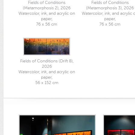
Fields of Conditions
Fields of Conditions
(Metamorphosis 2), 2026
(Metamorphosis 3), 2026
Watercolor, ink, and acrylic on
Watercolor, ink, and acrylic 
paper,
paper,
76 x 56 cm
76 x 56 cm
Fields of Conditions (Drift 8),
2026
Watercolor, ink, and acrylic on
paper,
56 x 152 cm