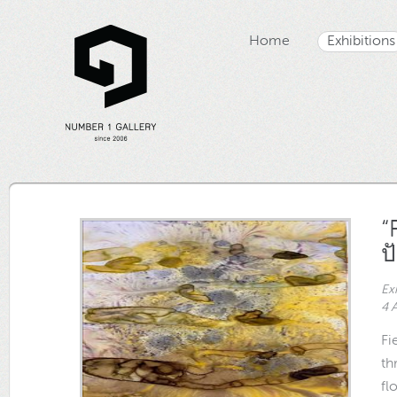
Home
Exhibitions
“
ป
Ex
4 
Fi
th
fl