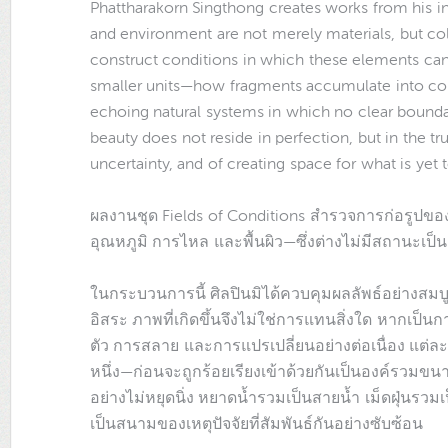
Phattharakorn Singthong creates works from his int
and environment are not merely materials, but col
construct conditions in which these elements ca
smaller units—how fragments accumulate into com
echoing natural systems in which no clear bounda
beauty does not reside in perfection, but in the 
uncertainty, and of creating space for what is yet
ผลงานชุด Fields of Conditions สำรวจการก่อรูปขอ
อุณหภูมิ การไหล และพื้นผิว—ซึ่งต่างไม่มีสถานะเป็น 
ในกระบวนการนี้ ศิลปินมิได้ควบคุมผลลัพธ์อย่างสมบ
อิสระ ภาพที่เกิดขึ้นจึงไม่ใช่การแทนสิ่งใด หาก
ตัว การสลาย และการแปรเปลี่ยนอย่างต่อเนื่อง แต่ละ
หนึ่ง—ก่อนจะถูกร้อยเรียงเข้าด้วยกันเป็นองค์รวมขนาด
อย่างไม่หยุดนิ่ง หยาดน้ำรวมเป็นสายน้ำ เม็ดฝุ่นรวมเป
เป็นสนามของเหตุปัจจัยที่สัมพันธ์กันอย่างซับซ้อน