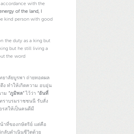
n accordance with the
nergy of the land, I
be kind person with good
on the duty as a king but
g but he still living a
out the word
ิทยาลัยบูรพา ถ่ายทอดผล
ะดึง ทำให้เกิดความ อบอุ่น
ะนาม
“ภูมิพล”
ไว้ว่า
“อันที่
ทราบรมราชชนนี รับสั่ง
รสให้เป็นคนดีมี
้าที่ของกษัตริย์ แต่คือ
่กลับดำเนินชีวิตด้วย