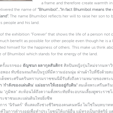
a frame and therefore create warmth i
delivered the name of
“Bhumibol”...“In fact Bhumibol means the e
and”.
The name Bhumibol reflects her will to raise her son to 
is people and his land.
t of the exhibition “Forever” that shows the life of a person not 
uch benefit as possible for other people even though he is a kin
oted himself for the happiness of others. This make us think ab
e of Bhumibol which stands for the energy of the land.
วครั้งแรกของ
ธัญชนก ผลากุลสันติกร
ศิลปินหญิงรุ่นใหม่จากมหาว
พอง ทับซ้อนจนเกิดเป็นรูปที่มีความอ่อนนุ่ม ผ่านผ้าใบที่ขึงด้วยส
่สมเด็จพระศรีนครินทราบรมราชชนนีมีรับสั่งถึงความหมายของพร
่า 'กำลังของ
แผ่นดิน' แม่อยากให้เธออยู่กับดิน”
สมเด็จพระศรีนคริน
ภูมิพล” สะท้อนได้ถึงความตั้งพระทัยที่จะอบรมเลี้ยงดูพระราชโอ
ระชาชนและแผ่นดินไทยยิ่งชีพ
ศการ “นิรันดร์” ที่แสดงถึงช่วงชีวิตของคนคนหนึ่ง ไม่ใช่ในบทบาทหน
ค์ในการดำรงอยู่เพื่อทำประโยชน์ให้แก่ผู้อื่น แม้ทรงเป็นกษัตริย์ แต