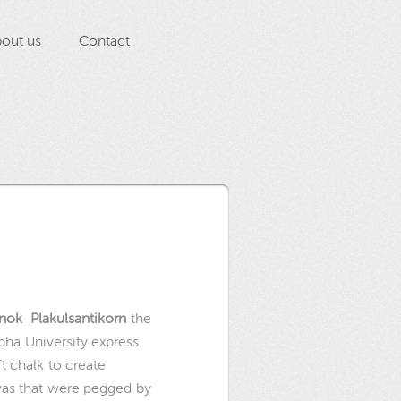
out us
Contact
nok Plakulsantikorn
the
pha University express
t chalk to create
vas that were pegged by