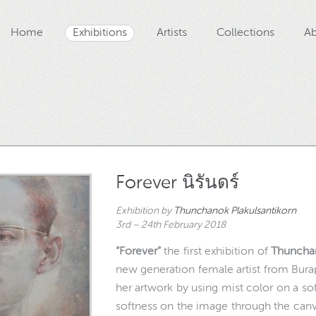
Home
Exhibitions
Artists
Collections
Ab
Forever นิรันดร์
Exhibition by
Thunchanok Plakulsantikorn
3rd – 24th February 2018
“Forever”
the first exhibition of
Thuncha
new generation female artist from Bura
her artwork by using mist color on a sof
softness on the image through the can