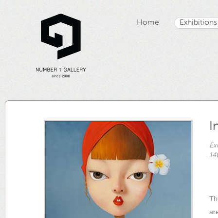
Home
Exhibitions
I
Ex
14
Th
ar