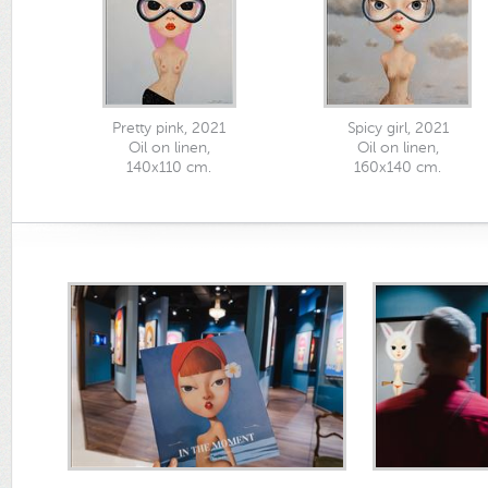
Pretty pink, 2021
Spicy girl, 2021
Oil on linen,
Oil on linen,
140x110 cm.
160x140 cm.