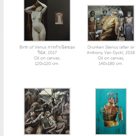
Birth of Venus การกำเนิดของ
Drunken Silenus (after sir
วีนัส, 2017
Anthony Van Dyck), 2018
Oil on canvas,
Oil on canvas,
120x120 cm.
140x180 cm.