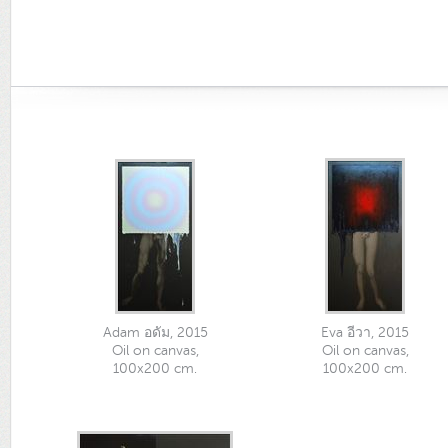
Adam อดัม, 2015
Eva อีวา, 2015
Oil on canvas,
Oil on canvas,
100x200 cm.
100x200 cm.