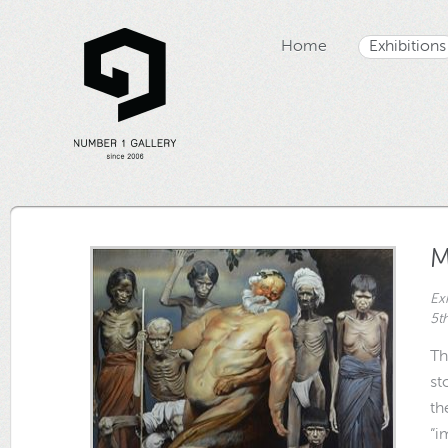
Home
Exhibitions
M
Ex
5t
Th
st
th
“i