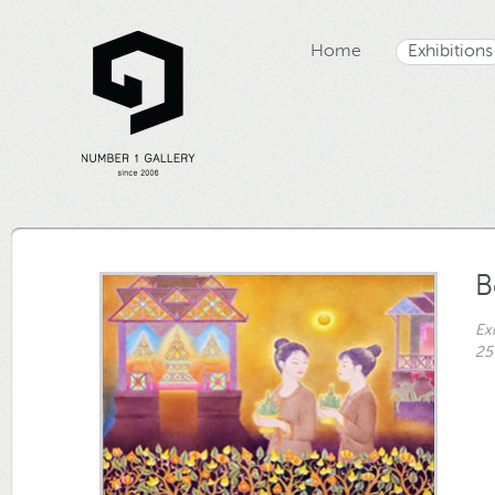
Home
Exhibitions
B
Ex
25