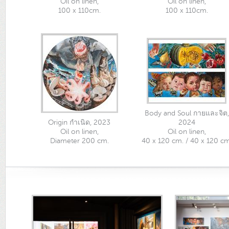
Oil on linen,
Oil on linen,
100 x 110cm.
100 x 110cm.
Body and Soul กายและจิต,
Origin กำเนิด, 2023
2024
Oil on linen,
Oil on linen,
Diameter 200 cm.
40 x 120 cm. / 40 x 120 cm