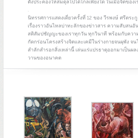
ตั้งประคองให้สมดุลไปได้ไกลเพียงใด ในเมื่อจิตของเร
.
นิทรรศการแสดงเดี่ยวครั้งที่ 12 ของ วีรพงษ์ ศรีตระก
เรื่องราวอันไหลบ่าทะลักของข่าวสาร ความสับสนอั
สติสัมปชัญญะของเราทุกวัน ทุกวินาที พร้อมกับควา
กัดกร่อนโครงสร้างจิตและเคมีในร่างกายจนผุพัง จ
สำลักสำรอกสิ่งเหล่านี้ เล่นแร่แปรธาตุออกมาเป็นผลงาน 
วานของอนาคต