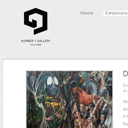
Home
Exhibitions
D
Ex
4-
We
di
if
fl