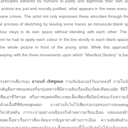
l principles adhered by humans to justify and legitimise their own 
f actions are just and morally justified, what appears in the news ever
ne crimes. The artist not only expresses these atrocities through the
ial process of sketching by leaving some traces as minuscule blank s
our stays in its own space without blending with each other. The 
re he had to apply each colour in the line strictly to each blank spa
he whole picture in front of the young artist. While this approach
 in keeping with the three movements upon which “Manifest Destiny” is ba
ทรรศการเดี่ยวของ
อานนท์ เลิศพูลผล
ร่วมกับนัมเบอร์วันแกลลอรี่ ภาย
คัญคือภาพของคนหรือกลุ่มทหารที่มีความดิบเถื่อนยืนเบียดเสียดแออัด ที่
งเพื่อเอาชีวิตรอด หรือภาพบุคคลที่สะเเหยะยิ้มเพียงเพื่อปิดบังซ่อนเร้น
ไปด้วยเนื้อสีที่ทับทมพูนพอก บางส่วนก็เว้นไว้เพียงร่องรอยของการdrawin
่อนไหวฉับพลัน การระบายอย่างเหมือนจริงด้วยความเรียบเนียน แสดงออก
ยทอดเนื้อหาเรื่องราวที่สะท้อนจากปัญหาทางด้านการเมือง ความสัมพันธ
่อสงครามของประเทศมหาอำนาจ ทั้งหมดเหล่านี้นั้นปฏิเสธไม่ได้ว่าล้วนส่งผ