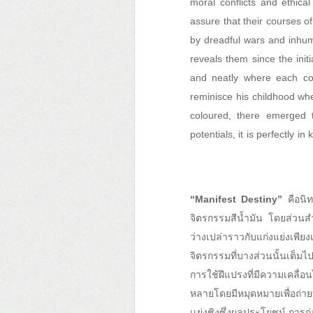
moral conflicts and ethica
assure that their courses o
by dreadful wars and inhuma
reveals them since the init
and neatly where each col
reminisce his childhood whe
coloured, there emerged t
potentials, it is perfectly
“Manifest Destiny”
คือนิ
จิตรกรรมสีน้ำมัน โดยส่วนสำ
ว่างเปล่าราวกับแก่งแย่งเพีย
จิตรกรรมที่บางส่วนนั้นเต็ม
การใช้ฝีแปรงที่มีความเคลื
หลายโดยมีหมุดหมายเพื่อถ่า
เเย่งชิงซึ่งผลประโยชน์ การก