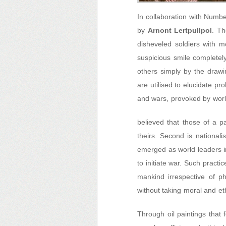
In collaboration with Numbe
by
Arnont Lertpullpol
. Th
disheveled soldiers with 
suspicious smile completely
others simply by the drawi
are utilised to elucidate pr
and wars, provoked by wor
believed that those of a pa
theirs. Second is national
emerged as world leaders in
to initiate war. Such pract
mankind irrespective of ph
without taking moral and eth
Through oil paintings that 