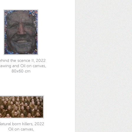
hind the scence II, 2022
awing and Oil on canvas,
80x60 cm
atural born killers, 2022
Oil on canvas,