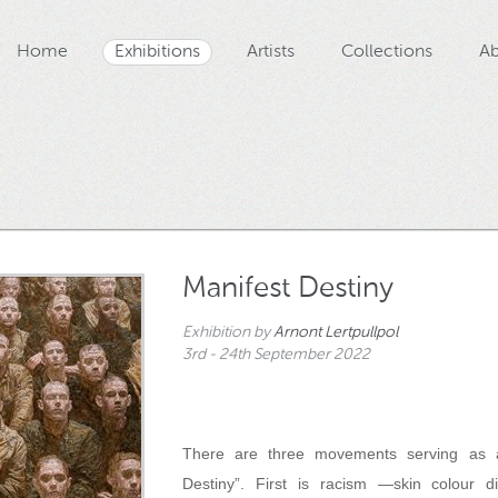
Home
Exhibitions
Artists
Collections
Ab
Manifest Destiny
Exhibition by
Arnont Lertpullpol
3rd - 24th September 2022
There are three movements serving as a
Destiny”. First is racism —skin colour d