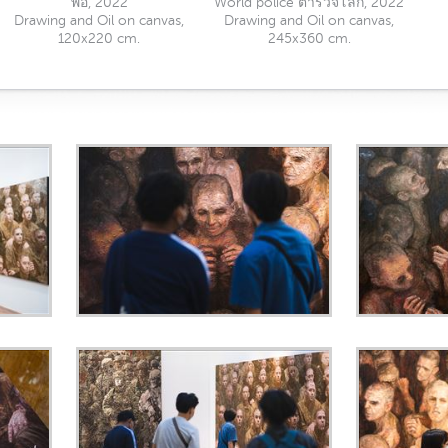
พ่อ, 2022
World police ตำรวจโลก, 2022
Drawing and Oil on canvas,
Drawing and Oil on canvas,
120x220 cm.
245x360 cm.