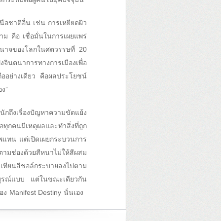
ือชาติอื่น เช่น การเหยียดผิว
่สาม คือ เชื่อมั่นในการเผยแพร่
าอำนาจของโลกในศตวรรษที่ 20
จินตนาการทางการเมืองเพื่อ
ืออย่างเดียว คือผลประโยชน์
อง”
กถึงเรื่องปัญหาความขัดแย้ง
ุกคนมีเหตุผลและทำสิ่งที่ถูก
ภาพแทน แต่เปิดเผยกระบวนการ
ตามช่องด้วยสีหนาไม่ให้สีผสม
สีเทียนสีชอล์กระบายลงไปตาม
บูรณ์แบบ แต่ในขณะเดียวกัน
ง Manifest Destiny นั่นเอง