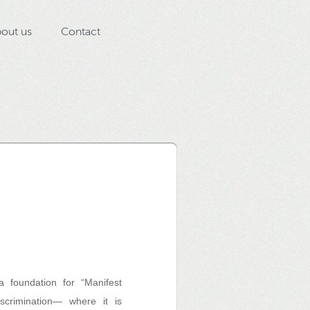
out us
Contact
 foundation for “Manifest
iscrimination— where it is