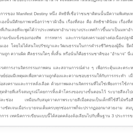
ารของ Manifest Destiny หนึ่ง ลัทธิที่เชื่อว่าชนชาติตนนั้นมีความพิเศษเหน
นเองนั้นมีศักยภาพเหนือกว่าชาวผิวอื่น เรื่องที่สอง คือ ลัทธิชาตินิยม เรื่องที
องที่เกินเลยที่จะพูดได้ว่าประเทศมหาอำนาจบางประเทศก้าวขึ้นมาเป็นมห
มเข้มแข็งของกองทัพ การทหาร และการก่อสงครามอย่างต่อเนื่องปลูกฝัง
ตนเอง โดยไม่ได้สนใจปรัชญาและวัฒนธรรมในการดำรงชีวิตของผู้อื่น ยึดถ
ูก ความผิด ศีลธรรมใดๆ ทั้งสิ้น หรือนั่นก็คือธรรมชาติของ “อำนาจ” นี่เ
ิทรรศการงานจิตรกรรมภาพคน และสถานการณ์ต่าง ๆ เพื่อกระตุ้นและตระหนั
ย์ย่อมมีเหตุผลเพื่อหาความถูกต้องและความชอบธรรมให้กับการกระทำ เมื่อท
ันคือสงครามและการหลั่งเลือด ด้วยภาพผลงานจิตกรรมที่ไม่ใช่เพียงการใช้
ุดท้ายที่เสร็จสมบูรณ์โดยการทิ้งเค้าโครงของบางขั้นตอนไว้ ระบายสีลงไป
ะช่อง เหมือนกับสมุดวาดภาพระบายสีเมื่อตอนเป็นเด็กที่ใช้สีไม้หรือ
อย่างชัดเจนเมื่อระบายจนเต็มครบทุกช่องภาพก็จะปรากฏออกมาสวยงาม สม
นาการ เทคนิคการเขียนแบบนี้ได้สอดคล้องล้อเลียนไปกับพื้นฐาน 3 ประการขอ