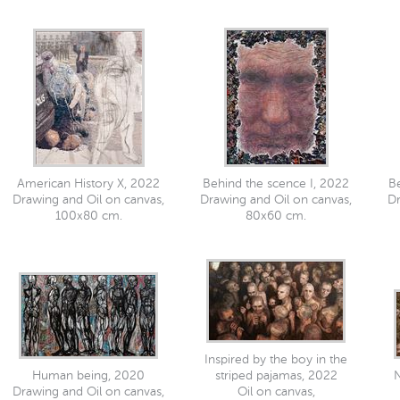
American History X, 2022
Behind the scence I, 2022
Be
Drawing and Oil on canvas,
Drawing and Oil on canvas,
Dr
100x80 cm.
80x60 cm.
Inspired by the boy in the
Human being, 2020
striped pajamas, 2022
N
Drawing and Oil on canvas,
Oil on canvas,