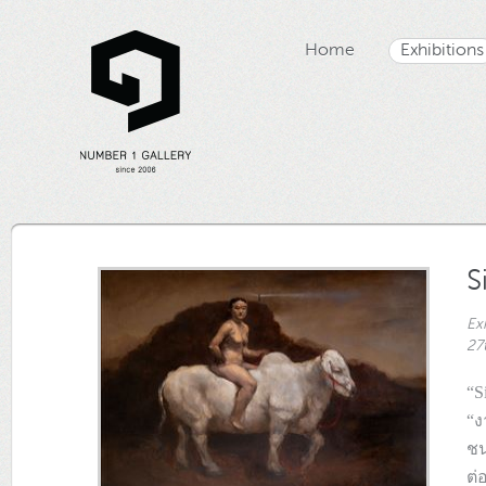
Home
Exhibitions
S
Ex
27t
“S
“ง
ชน
ต่