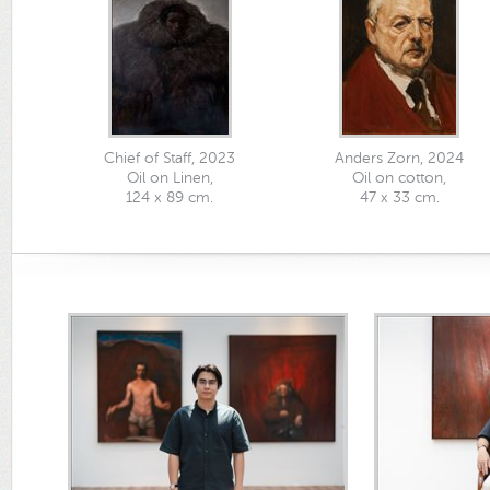
Chief of Staff, 2023
Anders Zorn, 2024
Oil on Linen,
Oil on cotton,
124 x 89 cm.
47 x 33 cm.