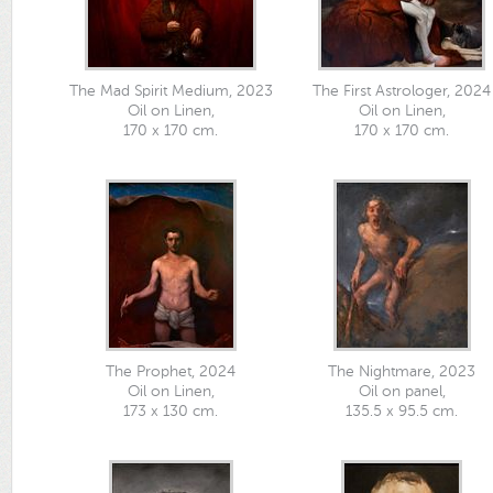
The Mad Spirit Medium, 2023
The First Astrologer, 2024
Oil on Linen,
Oil on Linen,
170 x 170 cm.
170 x 170 cm.
The Prophet, 2024
The Nightmare, 2023
Oil on Linen,
Oil on panel,
173 x 130 cm.
135.5 x 95.5 cm.