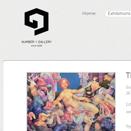
Home
Exhibitions
T
Ex
16
Lo
wi
Th