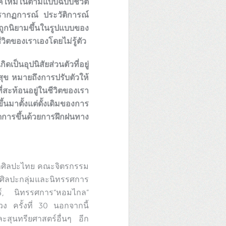
ค์ใหม่ในตามแบบฉบับชีวิต
นปรากฏการณ์ ประวัติการณ์
ูกนิยามขึ้นในรูปแบบของ
ีวิตของเราเองโดยไม่รู้ตัว
็นอุปนิสัยส่วนตัวที่อยู่
สุข หมายถึงการปรับตัวให้
ี่สะท้อนอยู่ในชีวิตของเรา
้นมาตั้งแต่ดั้งเดิมของการ
ัดการขึ้นด้วยการฝึกฝนทาง
ขาศิลปะไทย คณะจิตรกรรม
ศิลปะกลุ่มและนิทรรศการ
ร์, นิทรรศการ“หอมไกล”
 ครั้งที่ 30 นอกจากนี้
ละสุนทรียศาสตร์อื่นๆ อีก