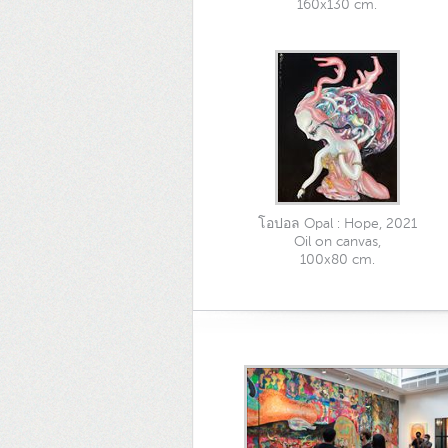
160x130 cm.
โอปอล Opal : Hope, 2021
Oil on canvas,
100x80 cm.