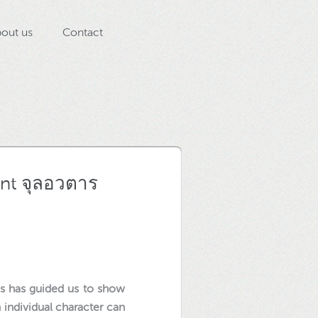
out us
Contact
nt จุลอวตาร
uls has guided us to show
n individual character can