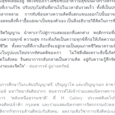
ขที่เคยมีอยู่ จิตใจของเราได้ซึมซับเอาความสุขนั้นมาสร้างสรร
ราแก้ไข ปรับปรุงไม่ทันที่ผ่านไปในเวลาอันรวดเร็ว ทั้งที่เป็
่หลากหลาย การทับซ้อนทางความคิดที่แตกแขนงออกไปนั้นอาจถ
นสิ่งที่เรายื้อแย่งมาเป็นของตัวเอง เป็นสิ่งอธิบายวิธีคิดในการช
นจิตวิญญาน นำพาเราไปสู่การแสดงออกที่แตกต่าง พฤติกรรมที่เกิดเป
ความทุกข์ ความสุข กระทั่งเกิดเป็นความทุกข์ที่ก่อให้เกิดความ
ีวิต ทั้งสถานที่ที่เราเลือกที่จะอยู่กลายเป็นคุณภาพชีวิตมวลรวมท
ิมในรูปแบบใหม่จากทัศนคติของเรา ไม่ใช่สิ่งผิดเพราะสิ่งนี้เกิดขึ
รอดในสังคม จินตนาการกลับกลายเป็นความคิด อยู่กับความรู้สึกจ
งามและจิตใจ”
- ห่มสวรรค์ อู่ม่านทรัพย์
ย์ จบการศึกษาในระดับปริญญาตรี, ปริญญาโท และปริญญาเอก สา
พ์ มหาวิทยาลัยศิลปากร ห่มสวรรค์ได้เข้าร่วมแสดงนิทรรศการ
รศการ “พลังเหนือธรรมชาติ” ที่ M Gallery ประเทศสิงคโป
อศิลปเจ้าฟ้า กรุงเทพ และร่วมแสดงนิทรรศการจิตรกรรมบัวหลวง
ระวัติจากกิจกรรมด้านศิลปะกับสังคม, ผลงานเชิงวิชาการเชิงศิลปะแ