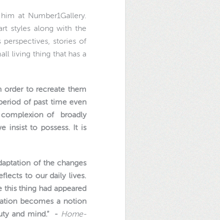
 him at Number1Gallery.
rt styles along with the
 perspectives, stories of
l living thing that has a
n order to recreate them
t period of past time even
A complexion of broadly
 insist to possess. It is
adaptation of the changes
lects to our daily lives.
e this thing had appeared
ination becomes a notion
auty and mind.”
-
Home-