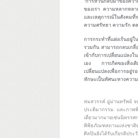
“การหวนกลับมาของความสุ
ของเรา ความหลากหลายที่เ
และเหตุการณ์ในสังคมที
ความศรัทธา ความรัก ตลอดจ
การกระทำที่แฝงเร้นอยู่ใ
รวมกัน สามารถกลบเกลื่อน
เข้ากับการเปลี่ยนแปลงในช
เอง
การเกิดของสิ่งเด
เปลี่ยนแปลงเพื่อการอยู่
ทักษะเป็นทัศนะทางความ
ห่มสวรรค์ อู่ม่านทรัพ
ประติมากรรม และภาพพิม
เดี่ยวมากมายเช่นนิทร
พิพิธภัณฑสถานแห่งชาติห
ศิลปินยังได้รับเกียรติป